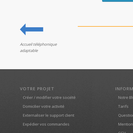
Accueil téléphonique
adaptable
VOTRE PROJET
INFOR
Créer / modifier votre société
Notre B
Domicilier votre activité
Tarifs
Externaliser le support client
Questio
Expédier vos commandes
Mention
CGV