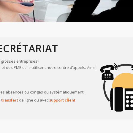
ECRÉTARIAT
 grosses entreprises?
t des PME et ils utilisent notre centre d’appels. Ainsi,
 des absences ou congés ou systématiquement.
c
transfert
de ligne ou avec
support client