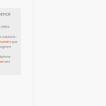
nence
 Office
 solutions :
 numéro
que
joignent
léphone
pel
vers