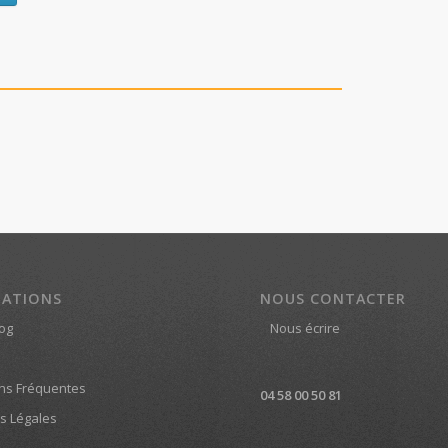
MATIONS
NOUS CONTACTER
log
Nous écrire
ns Fréquentes
04 58 00 50 81
s Légales