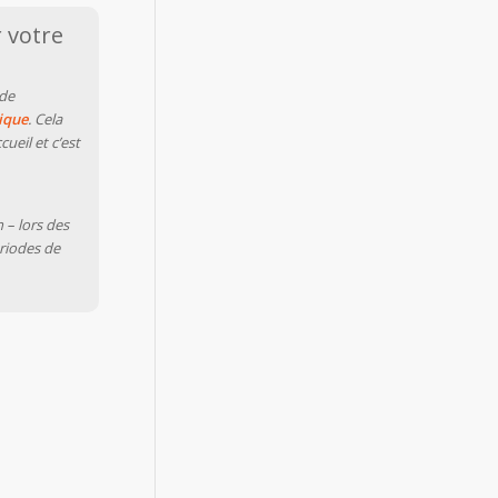
r votre
 de
ique
. Cela
ueil et c’est
– lors des
riodes de