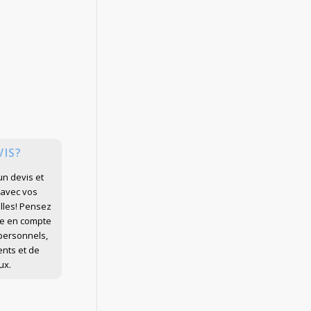
VIS?
n devis et
avec vos
lles! Pensez
re en compte
 personnels,
nts et de
ux.