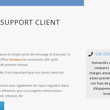
 SUPPORT CLIENT
UN DE
sse la simple prise de message et d’accueil. Si
 Office
formera
les assistants afin qu’ils
Demandez u
 de premier niveau.
comparez 
e. Il est important que vos clients aient les
charges actue
à bien prend
vos frais de
ntrat mais également de façon régulière dans
d’équipeme
es éléments que vous jugerez nécessaires :
loca
t, intranet, etc