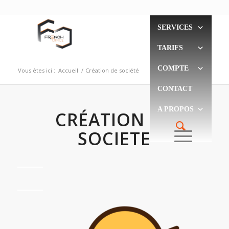
SERVICES
TARIFS
COMPTE
Vous êtes ici :
Accueil
/
Création de société
CONTACT
A PROPOS
CRÉATION DE
SOCIETE