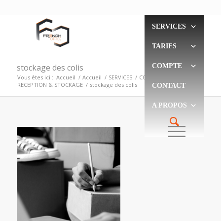
SERVICES
TARIFS
stockage des colis
COMPTE
Vous êtes ici :
Accueil
/
Accueil
/
SERVICES
/
COLIS & LOGISTIQUE
/
RECEPTION & STOCKAGE
/
stockage des colis
CONTACT
A PROPOS