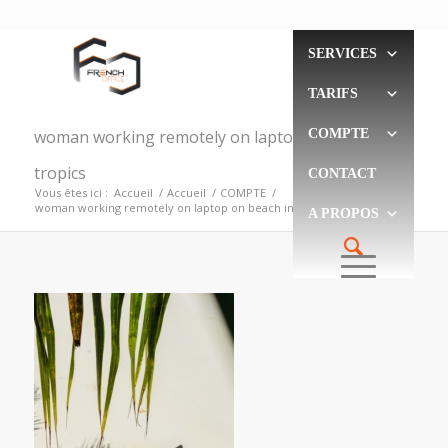
SERVICES
TARIFS
woman working remotely on laptop on beach in
COMPTE
tropics
CONTACT
Vous êtes ici :
Accueil
/
Accueil
/
COMPTE
/
woman working remotely on laptop on beach in tropics
A PROPOS