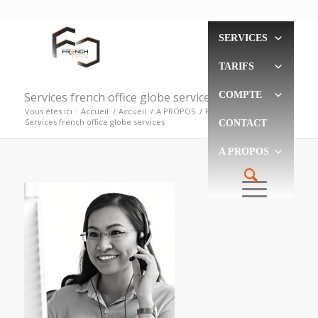
SERVICES
TARIFS
Services french office globe services
COMPTE
Vous êtes ici :
Accueil
/
Accueil
/
A PROPOS
/
FAQ
/
Services french office globe services
CONTACT
A PROPOS