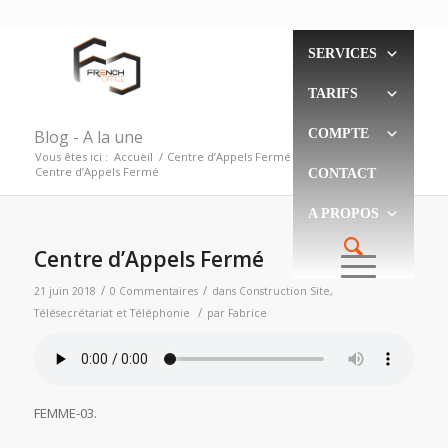
SERVICES
TARIFS
Blog - A la une
COMPTE
Vous êtes ici :
Accueil
/
Centre d’Appels Fermé
/
Centre d’Appels Fermé
CONTACT
A PROPOS
Centre d’Appels Fermé
/
/
21 juin 2018
0 Commentaires
dans
Construction Site
,
/
Télésecrétariat et Téléphonie
par
Fabrice
FEMME-03
.