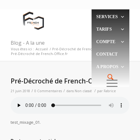
SERVICES
TARIFS
Blog - A la une
COMPTE
Vous êtes ici :
Accueil
/
Pré-Décroché de French-Office.fr
/
Pré-Décroché de French-Office.fr
CONTACT
A PROPOS
Pré-Décroché de French-Office.fr
/
/
/
21 juin 2018
0 Commentaires
dans
Non classé
par
Fabrice
test_mixage_01
.