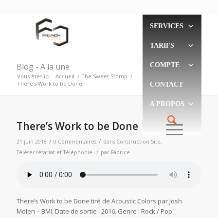
SERVICES
TARIFS
Blog - A la une
COMPTE
Vous êtes ici :
Accueil
/
The Sweet Stomp
/
There’s Work to be Done
CONTACT
A PROPOS
There’s Work to be Done
/
/
21 juin 2018
0 Commentaires
dans
Construction Site
,
/
Télésecrétariat et Téléphonie
par
Fabrice
There’s Work to be Done
tiré de
Acoustic Colors
par Josh
Molen – BMI. Date de sortie : 2016. Genre : Rock / Pop