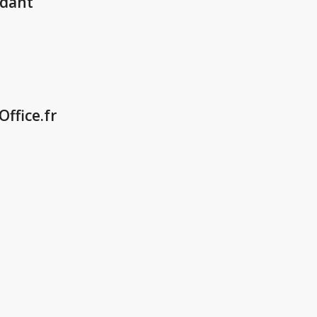
ndant
ffice.fr