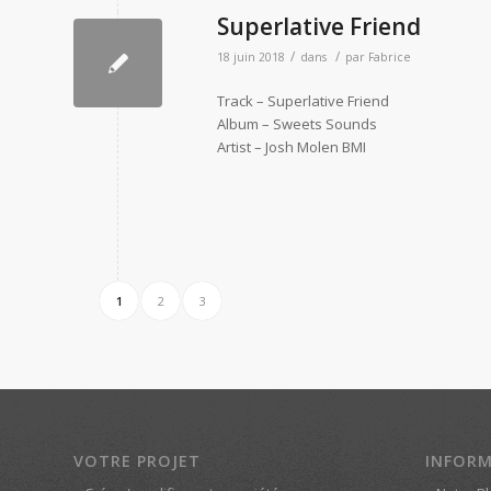
Superlative Friend
/
/
18 juin 2018
dans
par
Fabrice
Track – Superlative Friend
Album – Sweets Sounds
Artist – Josh Molen BMI
1
2
3
VOTRE PROJET
INFOR