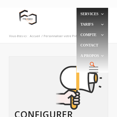
SERVICES
TARIFS
COMPTE
Vous êtes ici :
Accueil
/
Personnaliser votre Pré-Décroché
CONTACT
A PROPOS
CONFIGURER