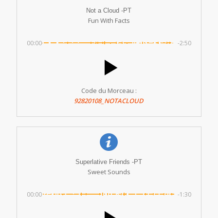
Not a Cloud -PT
Fun With Facts
00:00
-2:50
Code du Morceau :
92820108_NOTACLOUD
Superlative Friends -PT
Sweet Sounds
00:00
-1:30