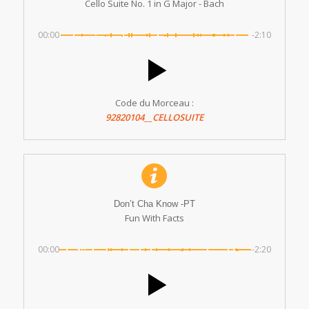
Cello Suite No. 1 in G Major - Bach
00:00
-2:10
Code du Morceau :
92820104__CELLOSUITE
Don’t Cha Know -PT
Fun With Facts
00:00
-2:20