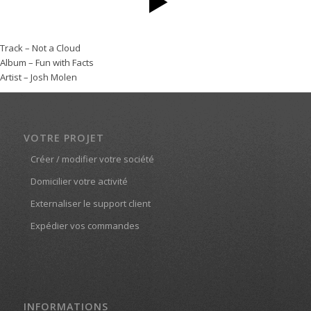
Track – Not a Cloud
Album – Fun with Facts
Artist – Josh Molen
VOTRE PROJET
Créer / modifier votre société
Domicilier votre activité
Externaliser le support client
Expédier vos commandes
INFORMATIONS