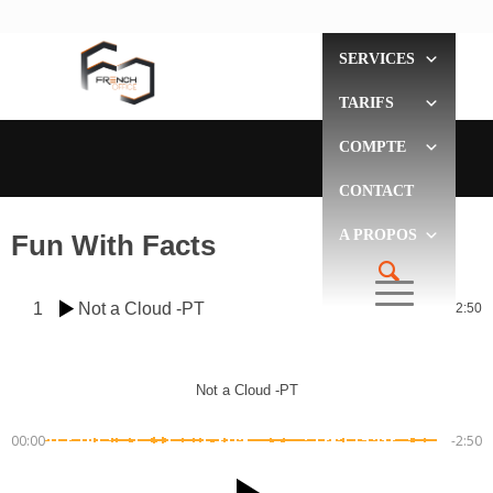
SERVICES
TARIFS
COMPTE
CONTACT
A PROPOS
Fun With Facts
1
Not a Cloud -PT
2:50
Not a Cloud -PT
00:00
-2:50